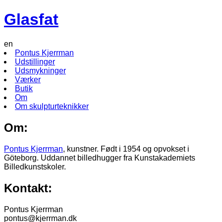
Glasfat
en
Pontus Kjerrman
Udstillinger
Udsmykninger
Værker
Butik
Om
Om skulpturteknikker
Om:
Pontus Kjerrman
, kunstner. Født i 1954 og opvokset i
Göteborg. Uddannet billedhugger fra Kunstakademiets
Billedkunstskoler.
Kontakt:
Pontus Kjerrman
pontus@kjerrman.dk