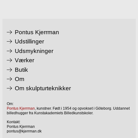
Pontus Kjerrman
Udstillinger
Udsmykninger
Værker
Butik
Om
Om skulpturteknikker
Om:
Pontus Kjerrman
, kunstner. Født i 1954 og opvokset i Göteborg. Uddannet
billedhugger fra Kunstakademiets Billedkunstskoler.
Kontakt:
Pontus Kjerrman
pontus@kjerrman.dk