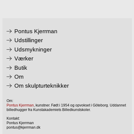
Pontus Kjerrman
Udstillinger
Udsmykninger
Værker
Butik
Om
Om skulpturteknikker
Om:
Pontus Kjerrman
, kunstner. Født i 1954 og opvokset i Göteborg. Uddannet
billedhugger fra Kunstakademiets Billedkunstskoler.
Kontakt:
Pontus Kjerrman
pontus@kjerrman.dk