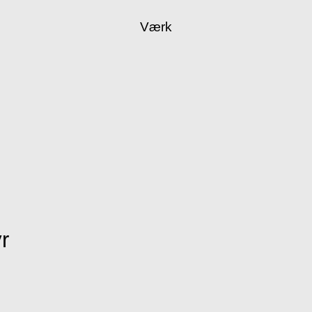
Værk
r