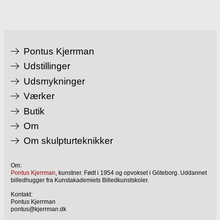
Pontus Kjerrman
Udstillinger
Udsmykninger
Værker
Butik
Om
Om skulpturteknikker
Om:
Pontus Kjerrman
, kunstner. Født i 1954 og opvokset i Göteborg. Uddannet
billedhugger fra Kunstakademiets Billedkunstskoler.
Kontakt:
Pontus Kjerrman
pontus@kjerrman.dk