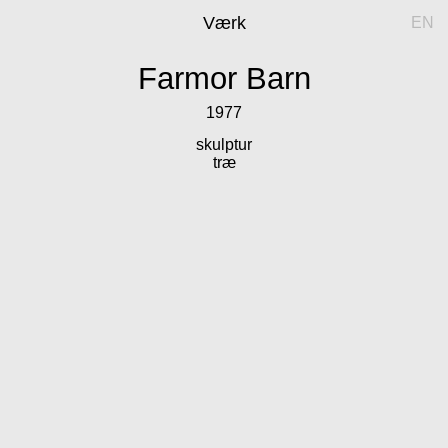
Værk
EN
Farmor Barn
1977
skulptur
træ