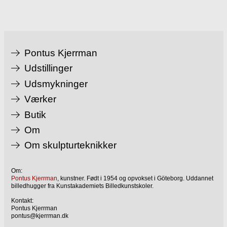
Pontus Kjerrman
Udstillinger
Udsmykninger
Værker
Butik
Om
Om skulpturteknikker
Om:
Pontus Kjerrman
, kunstner. Født i 1954 og opvokset i Göteborg. Uddannet
billedhugger fra Kunstakademiets Billedkunstskoler.
Kontakt:
Pontus Kjerrman
pontus@kjerrman.dk