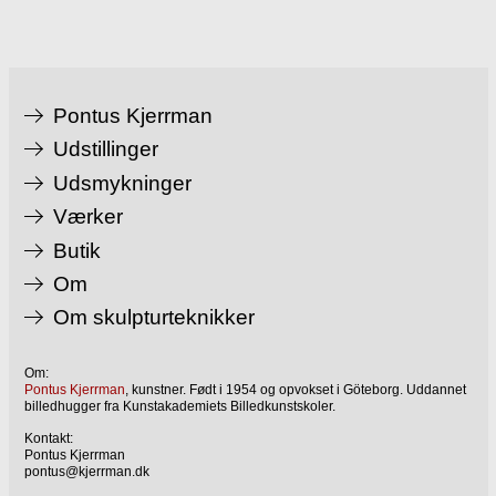
Pontus Kjerrman
Udstillinger
Udsmykninger
Værker
Butik
Om
Om skulpturteknikker
Om:
Pontus Kjerrman
, kunstner. Født i 1954 og opvokset i Göteborg. Uddannet
billedhugger fra Kunstakademiets Billedkunstskoler.
Kontakt:
Pontus Kjerrman
pontus@kjerrman.dk