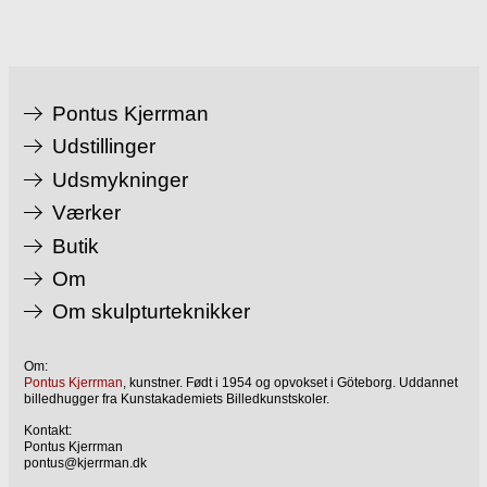
Pontus Kjerrman
Udstillinger
Udsmykninger
Værker
Butik
Om
Om skulpturteknikker
Om:
Pontus Kjerrman
, kunstner. Født i 1954 og opvokset i Göteborg. Uddannet
billedhugger fra Kunstakademiets Billedkunstskoler.
Kontakt:
Pontus Kjerrman
pontus@kjerrman.dk