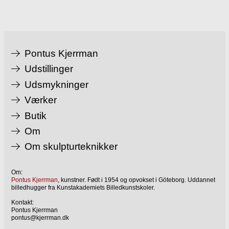
Pontus Kjerrman
Udstillinger
Udsmykninger
Værker
Butik
Om
Om skulpturteknikker
Om:
Pontus Kjerrman
, kunstner. Født i 1954 og opvokset i Göteborg. Uddannet
billedhugger fra Kunstakademiets Billedkunstskoler.
Kontakt:
Pontus Kjerrman
pontus@kjerrman.dk