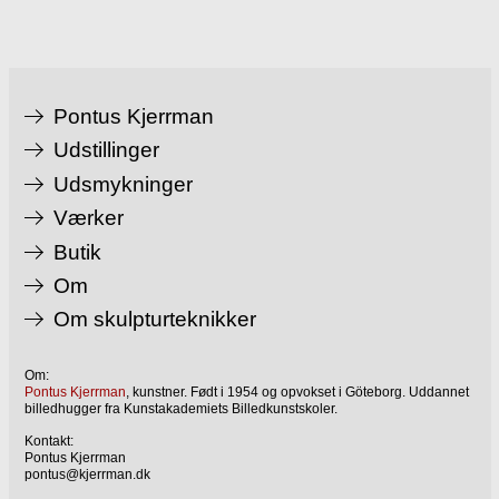
Pontus Kjerrman
Udstillinger
Udsmykninger
Værker
Butik
Om
Om skulpturteknikker
Om:
Pontus Kjerrman
, kunstner. Født i 1954 og opvokset i Göteborg. Uddannet
billedhugger fra Kunstakademiets Billedkunstskoler.
Kontakt:
Pontus Kjerrman
pontus@kjerrman.dk