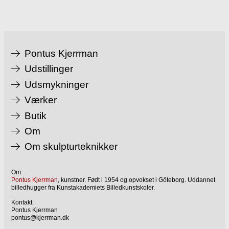
Pontus Kjerrman
Udstillinger
Udsmykninger
Værker
Butik
Om
Om skulpturteknikker
Om:
Pontus Kjerrman
, kunstner. Født i 1954 og opvokset i Göteborg. Uddannet
billedhugger fra Kunstakademiets Billedkunstskoler.
Kontakt:
Pontus Kjerrman
pontus@kjerrman.dk