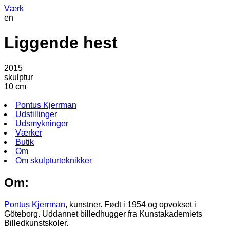
Værk
en
Liggende hest
2015
skulptur
10 cm
Pontus Kjerrman
Udstillinger
Udsmykninger
Værker
Butik
Om
Om skulpturteknikker
Om:
Pontus Kjerrman
, kunstner. Født i 1954 og opvokset i
Göteborg. Uddannet billedhugger fra Kunstakademiets
Billedkunstskoler.