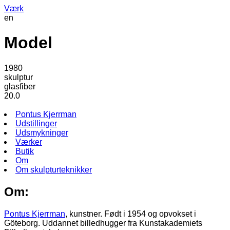
Værk
en
Model
1980
skulptur
glasfiber
20.0
Pontus Kjerrman
Udstillinger
Udsmykninger
Værker
Butik
Om
Om skulpturteknikker
Om:
Pontus Kjerrman
, kunstner. Født i 1954 og opvokset i
Göteborg. Uddannet billedhugger fra Kunstakademiets