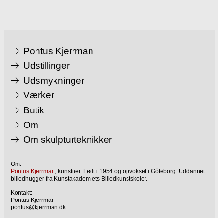
Pontus Kjerrman
Udstillinger
Udsmykninger
Værker
Butik
Om
Om skulpturteknikker
Om:
Pontus Kjerrman
, kunstner. Født i 1954 og opvokset i Göteborg. Uddannet
billedhugger fra Kunstakademiets Billedkunstskoler.
Kontakt:
Pontus Kjerrman
pontus@kjerrman.dk