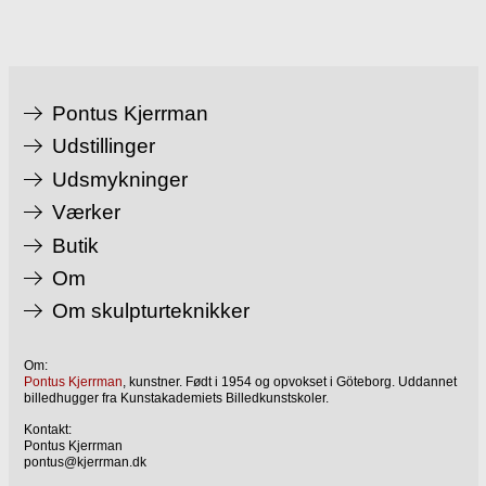
Pontus Kjerrman
Udstillinger
Udsmykninger
Værker
Butik
Om
Om skulpturteknikker
Om:
Pontus Kjerrman
, kunstner. Født i 1954 og opvokset i Göteborg. Uddannet
billedhugger fra Kunstakademiets Billedkunstskoler.
Kontakt:
Pontus Kjerrman
pontus@kjerrman.dk