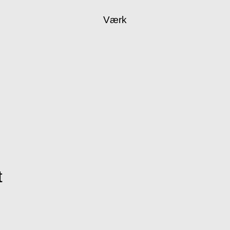
Værk
t