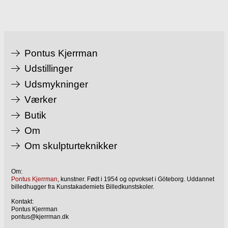
Pontus Kjerrman
Udstillinger
Udsmykninger
Værker
Butik
Om
Om skulpturteknikker
Om:
Pontus Kjerrman
, kunstner. Født i 1954 og opvokset i Göteborg. Uddannet
billedhugger fra Kunstakademiets Billedkunstskoler.
Kontakt:
Pontus Kjerrman
pontus@kjerrman.dk